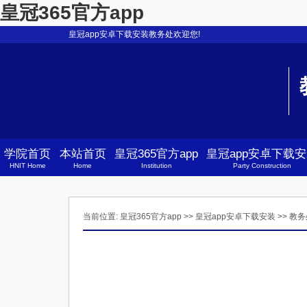
皇冠365官方app
皇冠app安卓下载安装教务处欢迎您!
学院首页
本站首页
皇冠365官方app
皇冠app安卓下载
HNIT Home
Home
Institution
Party Construction
当前位置:
皇冠365官方app
>>
皇冠app安卓下载安装
>>
教务