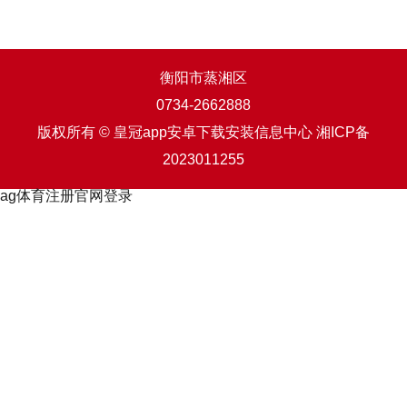
衡阳市蒸湘区
0734-2662888
版权所有 © 皇冠app安卓下载安装信息中心 湘ICP备
2023011255
ag体育注册官网登录