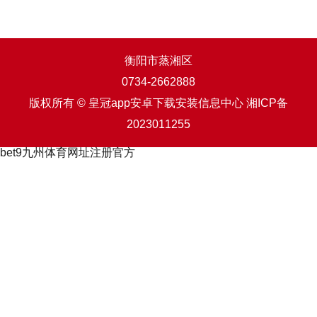
衡阳市蒸湘区
0734-2662888
版权所有 © 皇冠app安卓下载安装信息中心 湘ICP备
2023011255
bet9九州体育网址注册官方