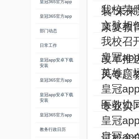
皇冠365官方app
我校荣
装"未来
皇冠365官方app
文脉相
康复教
部门动态
我校召开
日常工作
皇冠ap
改革推
皇冠app安卓下载
安装
英雄广
风专题
皇冠365官方app
皇冠ap
皇冠app安卓下载
安装
医教协
专业实
皇冠365官方app
皇冠a
教务行政日历
皇冠a
订校企