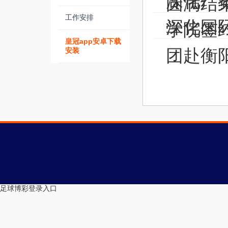
深化产
圆满结
工作安排
深化国
学院签
皇冠app安卓下载
团赴衡
安装
足球博彩登录入口