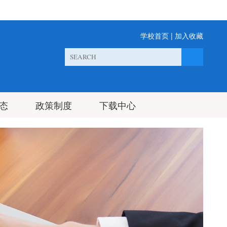
学校首页
|
加入收藏
态
政策制度
下载中心