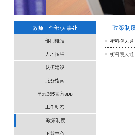
政策制
教师工作部/人事处
部门概括
衡科院人通
人才招聘
衡科院人通〔
队伍建设
服务指南
皇冠365官方app
工作动态
政策制度
下载中心