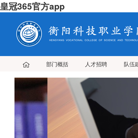
皇冠365官方app
部门概括
人才招聘
队伍