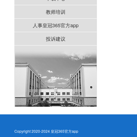
教师培训
人事皇冠365官方app
投诉建议
Copyright 2020-2024 皇冠365官方app