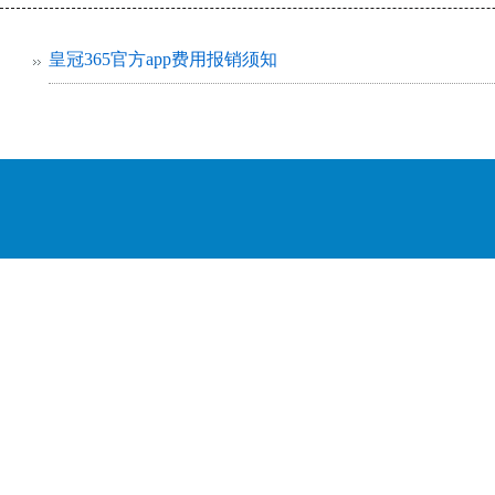
皇冠365官方app费用报销须知