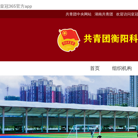
皇冠365官方app
共青团中央网站
湖南共青团
欢迎访问皇冠
首页
组织机构