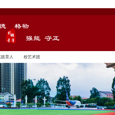
实践育人
校艺术团