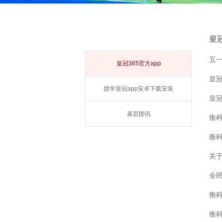
皇冠app安卓下载安装中心
皇冠
五
皇冠365官方app
皇冠
团学皇冠app安卓下载安装
皇冠
基层团讯
衡科
衡科
关
全民
衡科
衡科