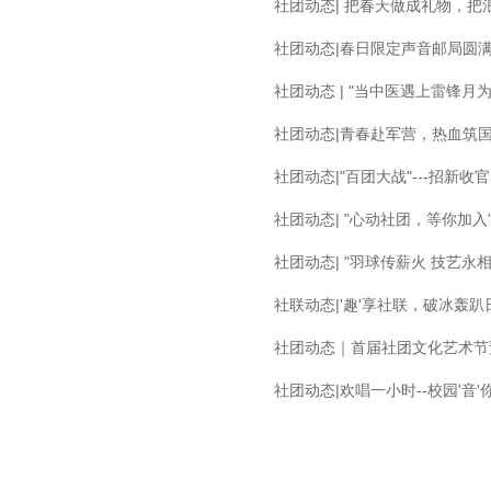
社团动态| 把春天做成礼物，把
社团动态|春日限定声音邮局圆
社团动态 | "当中医遇上雷锋
社团动态|青春赴军营，热血筑
社团动态|"百团大战"---招
社团动态| "心动社团，等你加入
社团动态| "羽球传薪火 技艺
社联动态|'趣'享社联，破冰轰趴
社团动态｜首届社团文化艺术节
社团动态|欢唱一小时--校园'音'