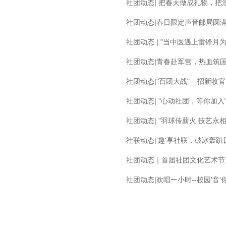
社团动态| 把春天做成礼物，把
社团动态|春日限定声音邮局圆
社团动态 | "当中医遇上雷锋
社团动态|青春赴军营，热血筑
社团动态|"百团大战"---招
社团动态| "心动社团，等你加入
社团动态| "羽球传薪火 技艺
社联动态|'趣'享社联，破冰轰趴
社团动态｜首届社团文化艺术节
社团动态|欢唱一小时--校园'音'