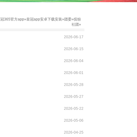
冠365官方app
»
皇冠app安卓下载安装
»
团委
»
缤纷
社团
»
2026-06-17
2026-06-15
2026-06-04
2026-06-01
2026-05-28
2026-05-27
2026-05-22
2026-05-06
2026-04-25