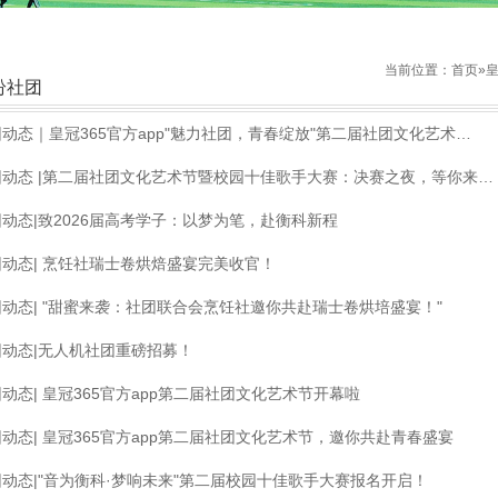
当前位置：
首页
»
皇
纷社团
动态｜皇冠365官方app"魅力社团，青春绽放"第二届社团文化艺术…
团动态 |第二届社团文化艺术节暨校园十佳歌手大赛：决赛之夜，等你来…
动态|致2026届高考学子：以梦为笔，赴衡科新程
团动态| 烹饪社瑞士卷烘焙盛宴完美收官！
动态| "甜蜜来袭：社团联合会烹饪社邀你共赴瑞士卷烘培盛宴！"
团动态|无人机社团重磅招募！
动态| 皇冠365官方app第二届社团文化艺术节开幕啦
动态| 皇冠365官方app第二届社团文化艺术节，邀你共赴青春盛宴
动态|"音为衡科·梦响未来"第二届校园十佳歌手大赛报名开启！