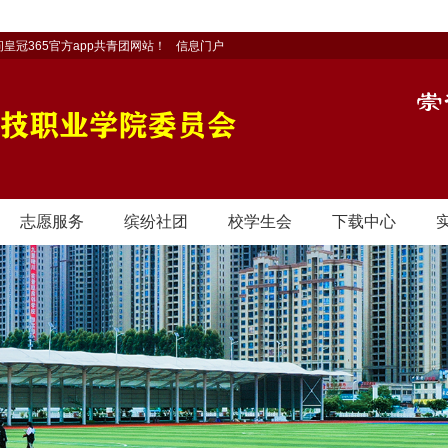
皇冠365官方app共青团网站！
信息门户
志愿服务
缤纷社团
校学生会
下载中心