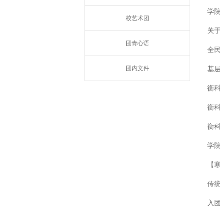
学
校艺术团
关
团青心语
全民
团内文件
基层
衡科
衡科
衡科
学
【
传统
入团