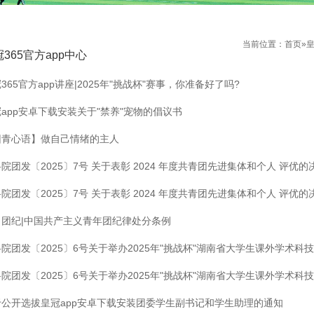
当前位置：
首页
»
皇
365官方app中心
365官方app讲座|2025年"挑战杯"赛事，你准备好了吗?
app安卓下载安装关于"禁养"宠物的倡议书
团青心语】做自己情绪的主人
院团发〔2025〕7号 关于表彰 2024 年度共青团先进集体和个人 评优的
院团发〔2025〕7号 关于表彰 2024 年度共青团先进集体和个人 评优的
习团纪|中国共产主义青年团纪律处分条例
院团发〔2025〕6号关于举办2025年"挑战杯"湖南省大学生课外学术科
院团发〔2025〕6号关于举办2025年"挑战杯"湖南省大学生课外学术科
于公开选拔皇冠app安卓下载安装团委学生副书记和学生助理的通知