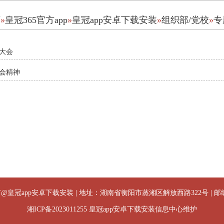
页
»
皇冠365官方app
»
皇冠app安卓下载安装
»
组织部/党校
»
专
大会
会精神
@皇冠app安卓下载安装 | 地址：湖南省衡阳市蒸湘区解放西路322号 | 邮编:4
湘ICP备2023011255
皇冠app安卓下载安装信息中心维护