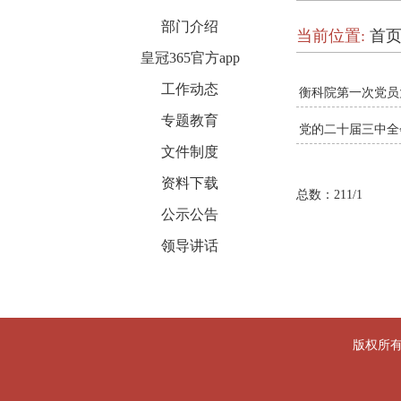
部门介绍
当前位置:
首
皇冠365官方app
工作动态
衡科院第一次党员
专题教育
党的二十届三中全
文件制度
资料下载
总数：2
1
1/1
公示公告
领导讲话
版权所有