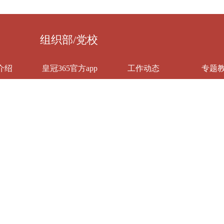
组织部/党校
介绍
皇冠365官方app
工作动态
专题