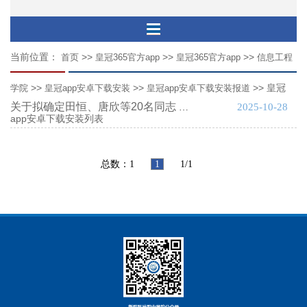
当前位置：
>>
>>
>>
首页
皇冠365官方app
皇冠365官方app
信息工程
>>
>>
>> 皇冠
学院
皇冠app安卓下载安装
皇冠app安卓下载安装报道
2025-10-28
关于拟确定田恒、唐欣等20名同志 为发展对象的公示
app安卓下载安装列表
总数：1
1
1/1