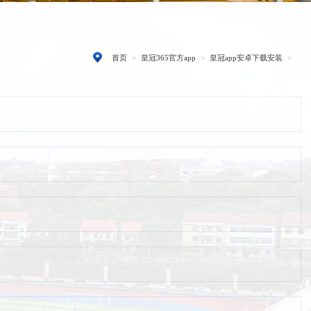
首页
>
皇冠365官方app
>
皇冠app安卓下载安装
>