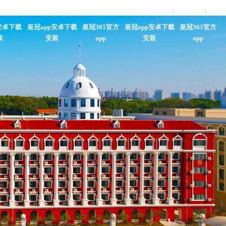
信息门户
回到首页
安卓下载
皇冠app安卓下载
皇冠365官方
皇冠app安卓下载
皇冠365官方
装
安装
app
安装
app