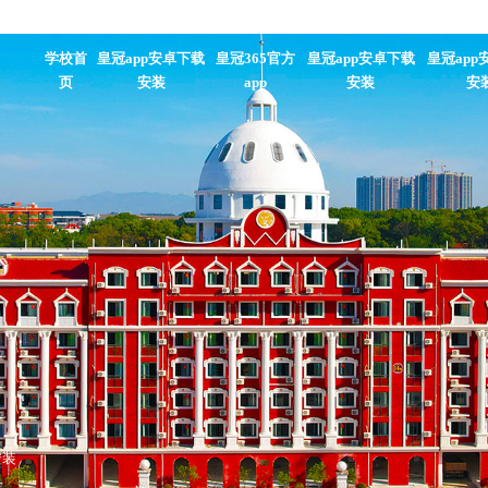
学校首
皇冠app安卓下载
皇冠365官方
皇冠app安卓下载
皇冠app
页
安装
app
安装
安
安装