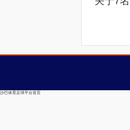
关于7
沙巴体育足球平台首页