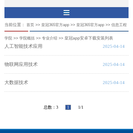
当前位置：
>>
>>
>>
首页
皇冠365官方app
皇冠365官方app
信息工程
>>
>>
>> 皇冠app安卓下载安装列表
学院
学院概括
专业介绍
人工智能技术应用
2025-04-14
物联网应用技术
2025-04-14
大数据技术
2025-04-14
总数：3
1
1/1