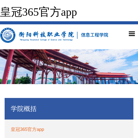
皇冠365官方app
学院概括
皇冠365官方app