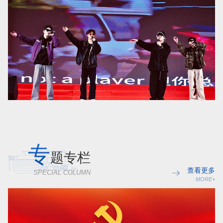
专
题专栏
查看更多
SPECIAL COLUMN
MORE+