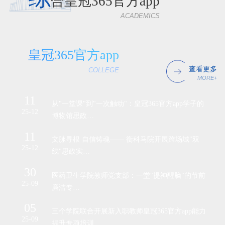
合皇冠365官方app
ACADEMICS
皇冠365官方app
查看更多
COLLEGE
MORE+
11
3
业产
从"一堂课"到"一次触动"：皇冠365官方app学子的
25-12
24-
博物馆思政…
11
2
杯全
文脉寻根 自信铸魂—— 衡科马院开展跨场域"双
25-12
24-
线"思政实…
30
0
医药卫生学院教师党支部：一堂"提神醒脑"的节前
25-09
24-
廉洁专…
05
2
三个学院联合开展新入职教师皇冠365官方app能力
1！！
25-09
24-
提升专项培训