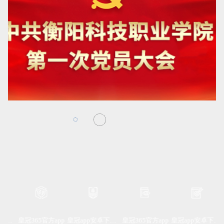
app安卓下载安装
皇冠365官方app
皇冠app安卓下载安装
皇冠365官方app
皇冠app安卓下载安装
皇