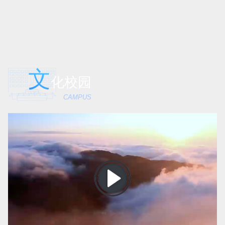
文
化校园
CAMPUS