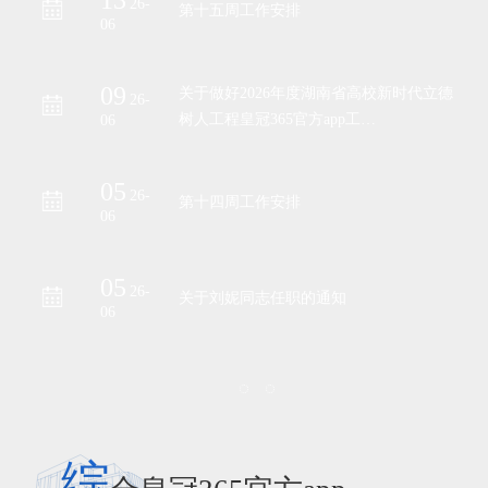
26-
第十五周工作安排
06
09
关于做好2026年度湖南省高校新时代立德
26-
树人工程皇冠365官方app工…
06
05
26-
第十四周工作安排
06
05
26-
关于刘妮同志任职的通知
06
综