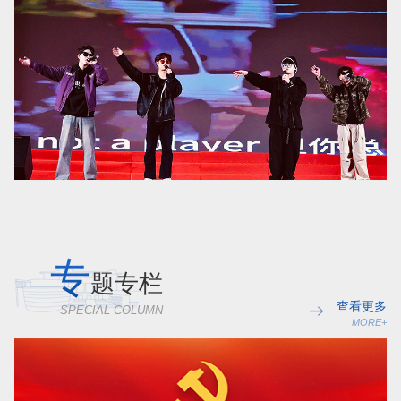
专
题专栏
查看更多
SPECIAL COLUMN
MORE+