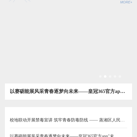
MORE+
以赛砺能展风采青春逐梦向未来——皇冠365官方app"未…
校地联动开展禁毒宣讲 筑牢青春防毒防线 —— 蒸湘区人民…
以赛砺能展风采青春逐梦向未来——皇冠365官方app"未…