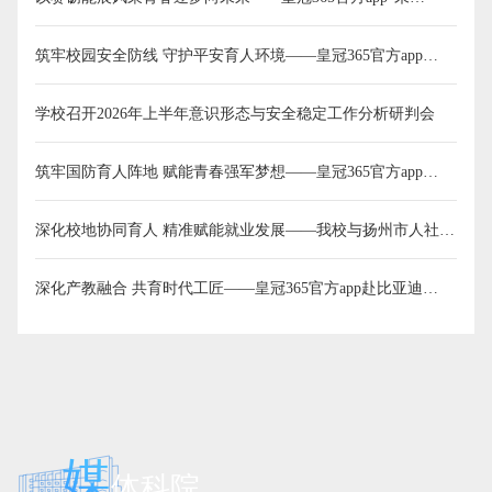
筑牢校园安全防线 守护平安育人环境——皇冠365官方app…
学校召开2026年上半年意识形态与安全稳定工作分析研判会
筑牢国防育人阵地 赋能青春强军梦想——皇冠365官方app…
深化校地协同育人 精准赋能就业发展——我校与扬州市人社…
深化产教融合 共育时代工匠——皇冠365官方app赴比亚迪…
媒
体科院