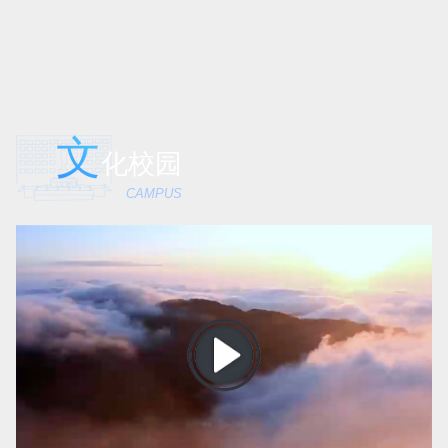
文
化校园
CAMPUS