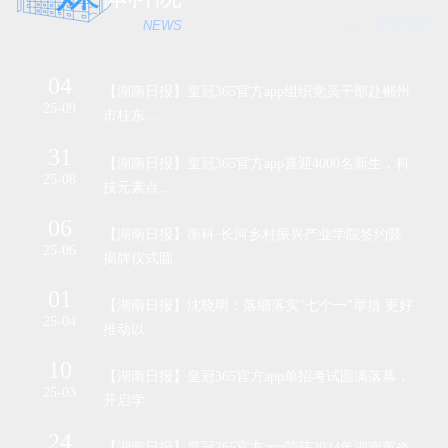
查看更多
NEWS
MORE+
04
1
官方
【湖南日报】皇冠365官方app组织党员干部赴郴州
25-09
25-
市桂东…
31
1
办教育
【湖南日报】皇冠365官方app喜迎4000名新生，科
25-08
25-
技元素点…
06
3
山开展
【湖南日报】衡科·长河乡村振兴产业学院签约暨
25-06
24-
揭牌仪式圆…
01
1
汇演暨
【湖南日报】沈晓明：落细落实"七个一"举措 更好
25-04
23-
推动以…
10
2
迎首届
【湖南日报】皇冠365官方app单招考试圆满落幕，
25-03
24-
开启学…
24
0
【湖南日报】皇冠365官方app荣获2024年湖南黄炎