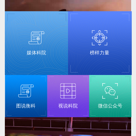
媒体科院
榜样力量
图说衡科
视说科院
微信公众号