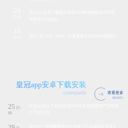
24
皇冠app安卓下载安装荣获2024年湖南黄炎培职业
25-02
教育奖创业规划…
15
精彩"篮"不住 | 快来一起看看新生杯篮球赛现场吧~
24-01
皇冠app安卓下载安装
查看更多
COOPERATE
MORE+
25
皇冠app安卓下载安装与深圳市合盛源健康产业集团
25-
正式签约 深…
08
29
我校与广州韩腾教育科技有限公司达成国际交流合