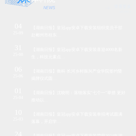
查看更多
NEWS
MORE+
04
1
安卓
【湖南日报】皇冠app安卓下载安装组织党员干部
25-09
25-
赴郴州市桂东…
31
1
办教育
【湖南日报】皇冠app安卓下载安装喜迎4000名新
25-08
25-
生，科技元素点…
06
3
赴韶
【湖南日报】衡科·长河乡村振兴产业学院签约暨
25-06
24-
揭牌仪式圆…
01
1
军训
【湖南日报】沈晓明：落细落实"七个一"举措 更好
25-04
23-
推动以…
10
2
装喜
【湖南日报】皇冠app安卓下载安装单招考试圆满
25-03
24-
落幕，开启学…
24
0
【湖南日报】皇冠app安卓下载安装荣获2024年湖