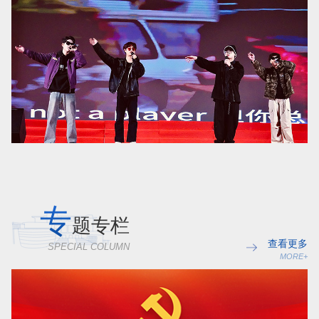
专
题专栏
查看更多
SPECIAL COLUMN
MORE+