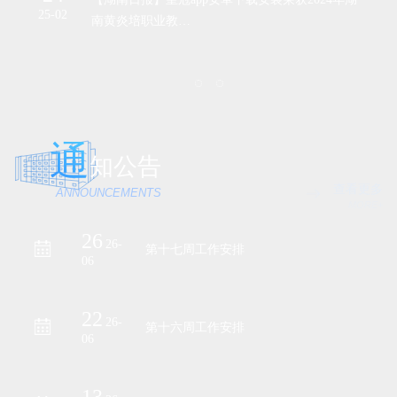
25-02
24-
南黄炎培职业教…
通
知公告
查看更多
ANNOUNCEMENTS
MORE+
26
26-
第十七周工作安排
06
22
26-
第十六周工作安排
06
13