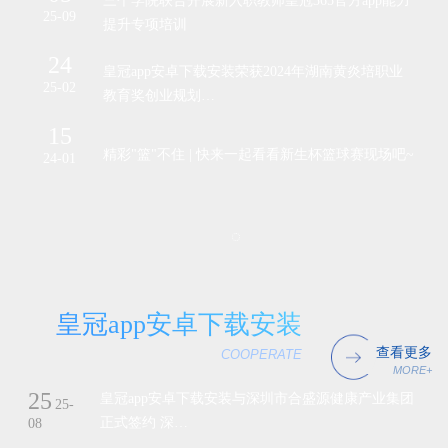
25-09
24-
提升专项培训
24
皇冠app安卓下载安装荣获2024年湖南黄炎培职业
25-02
教育奖创业规划…
15
精彩"篮"不住 | 快来一起看看新生杯篮球赛现场吧~
24-01
皇冠app安卓下载安装
查看更多
COOPERATE
MORE+
25
皇冠app安卓下载安装与深圳市合盛源健康产业集团
25-
正式签约 深…
08