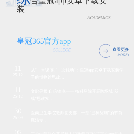
合皇冠app安卓下载安
装
ACADEMICS
皇冠365官方app
查看更多
COLLEGE
MORE+
11
3
业产
从"一堂课"到"一次触动"：皇冠app安卓下载安装学
25-12
24-
子的博物馆思政…
11
2
高教社
文脉寻根 自信铸魂—— 衡科马院开展跨场域"双
25-12
24-
线"思政实…
30
0
医药卫生学院教师党支部：一堂"提神醒脑"的节前
25-09
24-
廉洁专…
05
2
式成立
三个学院联合开展新入职教师皇冠365官方app能力