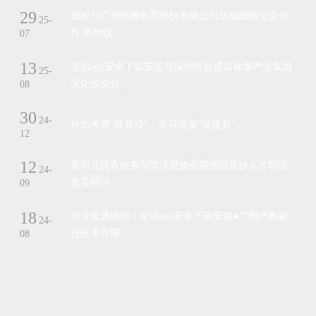
29
我校与广州韩腾教育科技有限公司达成国际交流合
25-
作 签约仪…
07
13
皇冠app安卓下载安装与深圳市合盛源健康产业集团
25-
深化校企合…
08
30
24-
外出考察"取真经"，学习借鉴"促提升"
12
12
婴幼儿托育服务与管理思政会暨德国紧缺人才职业
24-
教育研讨…
09
18
毕业直通德国！皇冠app安卓下载安装●广州产教融
24-
合技术有限…
08