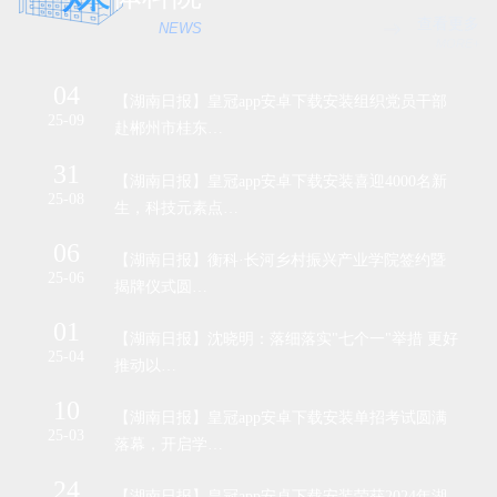
查看更多
NEWS
MORE+
04
1
安卓
【湖南日报】皇冠app安卓下载安装组织党员干部
25-09
25-
赴郴州市桂东…
31
1
办教育
【湖南日报】皇冠app安卓下载安装喜迎4000名新
25-08
25-
生，科技元素点…
06
3
赴韶
【湖南日报】衡科·长河乡村振兴产业学院签约暨
25-06
24-
揭牌仪式圆…
01
1
军训
【湖南日报】沈晓明：落细落实"七个一"举措 更好
25-04
23-
推动以…
10
2
装喜
【湖南日报】皇冠app安卓下载安装单招考试圆满
25-03
24-
落幕，开启学…
24
0
【湖南日报】皇冠app安卓下载安装荣获2024年湖