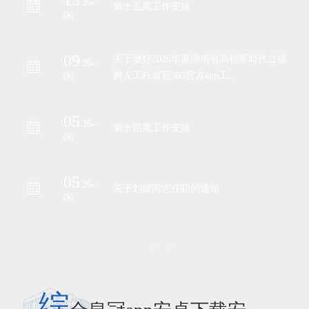
26-
第十五周工作安排
06
09
关于做好2026年度湖南省高校新时代立德
26-
树人工程皇冠365官方app工…
06
05
26-
第十四周工作安排
06
05
26-
关于刘妮同志任职的通知
06
综